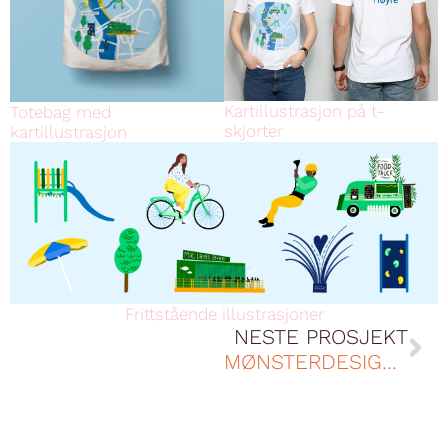
Kartillustrasjon på t-
Totebag med
skjorter
kartillustrasjon
Frittstående illustrasjoner
NESTE PROSJEKT
MØNSTERDESIGN GARDINER MOELVEN