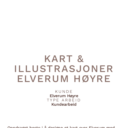
KART &
ILLUSTRASJONER
ELVERUM HØYRE
KUNDE
Elverum Høyre
TYPE ARBEID
Kundearbeid
Oppdraget besto i å designe et kart over Elverum med